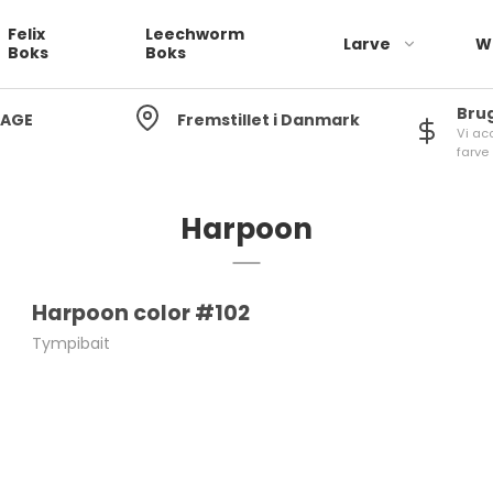
Felix
Leechworm
Larve
W
Boks
Boks
Bru
DAGE
Fremstillet i Danmark
Vi ac
farve
Harpoon
Harpoon color #102
Tympibait