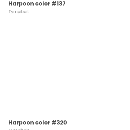
Harpoon color #137
Tympibait
Harpoon color #320