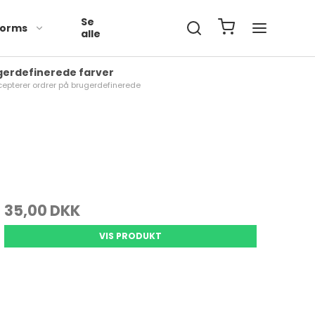
Se
orms
alle
gerdefinerede farver
cepterer ordrer på brugerdefinerede
35,00 DKK
VIS PRODUKT