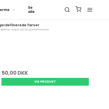
Se
orms
alle
gerdefinerede farver
cepterer ordrer på brugerdefinerede
50,00 DKK
VIS PRODUKT