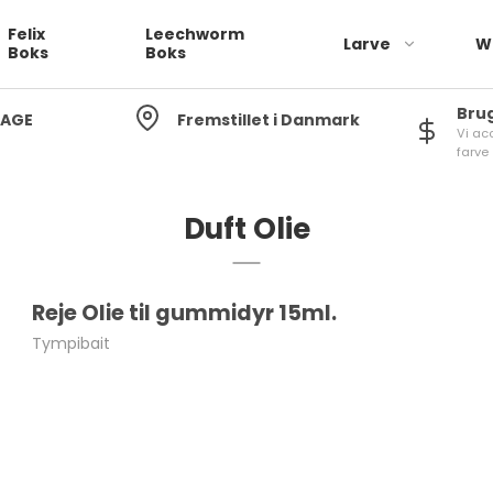
Felix
Leechworm
Larve
W
Boks
Boks
Bru
DAGE
Fremstillet i Danmark
Vi ac
farve
Duft Olie
Reje Olie til gummidyr 15ml.
Tympibait