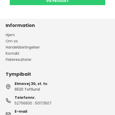
VIS PRODUKT
Information
Hjem
Om os
Handelsbetingelser
Kontakt
Fiskeresultater
Tympibait
Elmevej 30, st. tv.
6520 Toftlund
Telefonnr.
52756830
50173507
/
E-mail